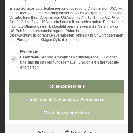
Einige Services verarbeiten personenbezogene Daten in den USA. Mit
Ihrer Einwilligung zur Nutzung dieser Services willigen Sie auch in die
Verarbeitung Ihrer Daten in den USA gemäß Art. 49 (1) lit. a GDPR ein.
Der EuGH stuft die USA als ein Land mit unzureichendem Datenschutz
nach EU-Standards ein. Es besteht beispielsweise die Gefahr, dass
US-Behörden personenbezogene Daten in
Überwachungsprogrammen verarbeiten, ohne dass für Europäerinnen
und Europäer eine Klagemöglichkeit besteht.
Es folgt eine Liste der Service-Gruppen, für die eine Einwilligu
Sternsteinhof
Essenziell
Essenzielle Services ermöglichen grundlegende Funktionen
Betriebs GmbH
und sind für das ordnungsgemäße Funktionieren der Website
Oberlaimbach 20
erforderlich.
A-4190 Bad Leonfelden
Statistik
Statistik-Cookies sammeln Nutzungsdaten, die uns Aufschluss
+43 7213 63 65
Ich akzeptiere alle
darüber geben, wie unsere Besucher mit unserer Website
umgehen.
info@sternsteinhof.at
Individuelle Datenschutz-Präferenzen
Marketing
Marketing Services werden von Drittanbietern oder
Online Buchen
Herausgebern genutzt, um personalisierte Werbung
Einwilligung speichern
Anfrageformular
anzuzeigen. Sie tun dies, indem sie Besucher über Websites
hinweg verfolgen.
Gutscheine
Präferenzen
Borlabs Cookie